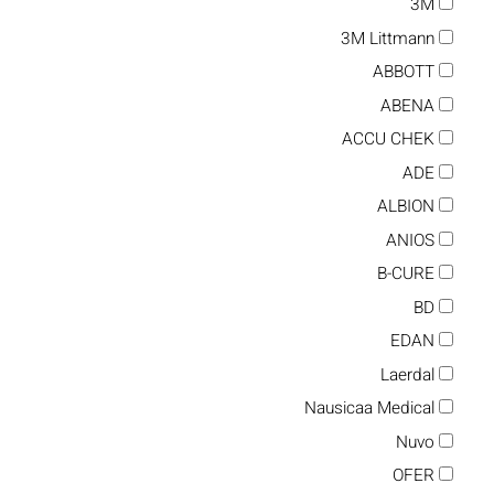
3M
3M Littmann
ABBOTT
ABENA
ACCU CHEK
ADE
ALBION
ANIOS
B-CURE
BD
EDAN
Laerdal
Nausicaa Medical
Nuvo
OFER