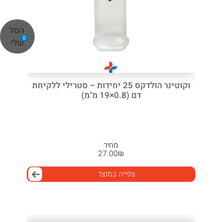
הסל
0
שלי
וקוטינר הולדקס 25 יחידות – סטרילי ללקיחת
דם (0.8×19 מ"מ)
מחיר
27.00
₪
צפייה במוצר