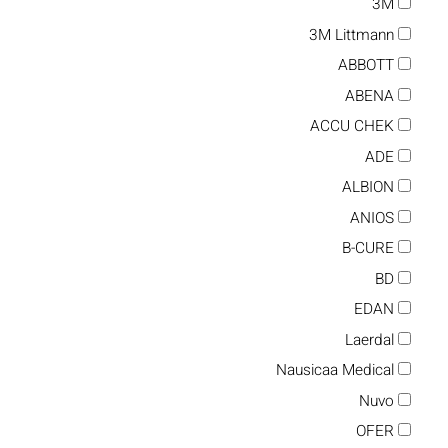
3M
3M Littmann
ABBOTT
ABENA
ACCU CHEK
ADE
ALBION
ANIOS
B-CURE
BD
EDAN
Laerdal
Nausicaa Medical
Nuvo
OFER