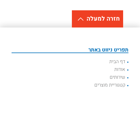
חזרה למעלה
תפריט ניווט באתר
דף הבית
אודות
שירותים
קטגוריית מוצרים
מוצרי הדגל שלנו
תקנון האתר
הצהרת נגישות
צור קשר
צרו איתנו קשר
טלפון: 1700-555-369