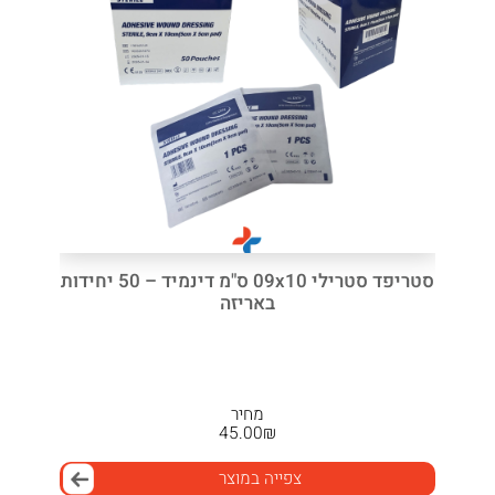
סטריפד סטרילי 09x10 ס"מ דינמיד – 50 יחידות
באריזה
מחיר
45.00
₪
צפייה במוצר