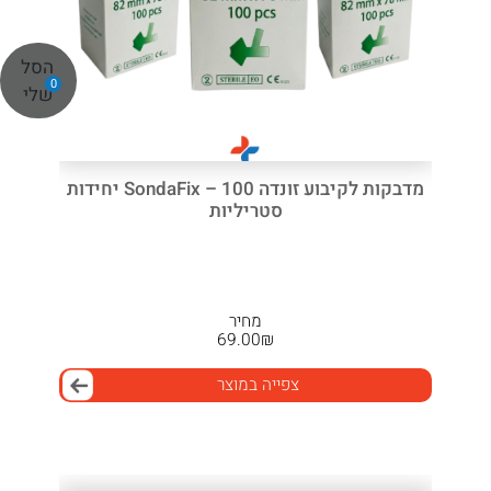
הסל
0
שלי
מדבקות לקיבוע זונדה SondaFix – 100 יחידות
סטריליות
מחיר
69.00
₪
צפייה במוצר