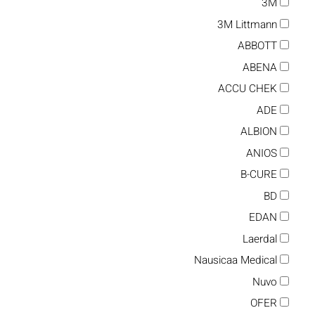
3M
3M Littmann
ABBOTT
ABENA
ACCU CHEK
ADE
ALBION
ANIOS
B-CURE
BD
EDAN
Laerdal
Nausicaa Medical
Nuvo
OFER