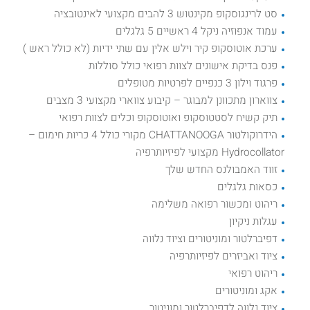
סט לרינגוסקופ מקינטוש 3 להבים מקצועי לאינטובציה
עמוד אנפוזיה ניקל 4 ראשיים 5 גלגלים
ערכת אוטוסקופ קיר וילש אלין עם שתי ידיות (לא כולל ראש )
פנס בדיקת אישונים לצוות רפואי כולל סוללות
פרגוד וילון 3 כנפיים לפרטיות מטופלים
צווארון מתכוונן למבוגר – קיבוע צווארי מקצועי 3 מצבים
תיק קשיח לסטטוסקופ ואוטוסקופ וכלים לצוות רפואי
הידרוקולטור CHATTANOOGA מקורי כולל 4 כריות חימום –
Hydrocollator מקצועי לפיזיותרפיה
זווד האמבולנס החדש שלך
כסאות גלגלים
ריהוט ומכשור רפואה משלימה
עגלות ניקיון
דפיברלטור ומוניטורים וציוד נלווה
ציוד ואביזרים לפיזיותרפיה
ריהוט רפואי
אקג ומוניטורים
ציוד נלווה לדפיברלטור ומוניטור