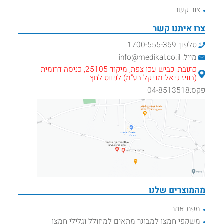
צור קשר
צרו איתנו קשר
טלפון: 1700-555-369
מייל: info@medikal.co.il
כתובת: כביש עכו צפת, מיקוד 25105, כניסה דרומית
(בוויז כיאל מדיקל בע"מ) לניווט לחץ
פקס:04-8513518
מהמוצרים שלנו
מפת אתר
משקפי חמצן למבוגר מתאים למחולל וגלילי חמצן