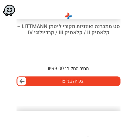
סט ממברנה ואוזניות מקורי ליטמן LITTMANN –
קלאסיק II / קלאסיק III / קרדיולוגי IV
מחיר
החל מ־
99.00
₪
צפייה במוצר