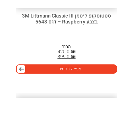
סטטוסקופ ליטמן 3M Littmann Classic III
בצבע Raspberry – דגם 5648
מחיר
425.00
₪
המחיר
399.00
₪
המחיר
המקורי
היה:
הנוכחי
צפייה במוצר
הוא:
₪425.00.
₪399.00.