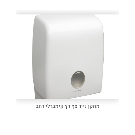
מתקן נייר צץ רץ קימברלי רחב