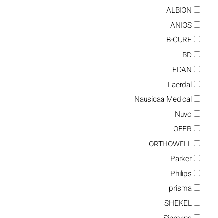
ALBION
ANIOS
B-CURE
BD
EDAN
Laerdal
Nausicaa Medical
Nuvo
OFER
ORTHOWELL
Parker
Philips
prisma
SHEKEL