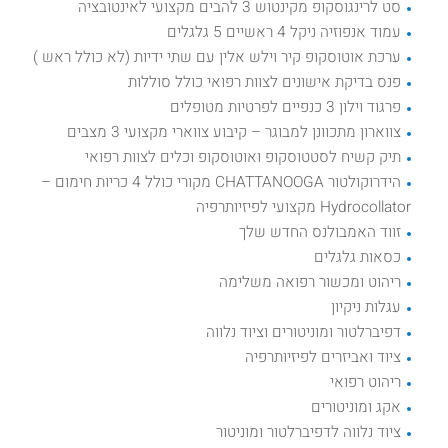
סט לרינגוסקופ מקינטוש 3 להבים מקצועי לאינטובציה
עמוד אנפוזיה ניקל 4 ראשיים 5 גלגלים
ערכת אוטוסקופ קיר וילש אלין עם שתי ידיות (לא כולל ראש )
פנס בדיקת אישונים לצוות רפואי כולל סוללות
פרגוד וילון 3 כנפיים לפרטיות מטופלים
צווארון מתכוונן למבוגר – קיבוע צווארי מקצועי 3 מצבים
תיק קשיח לסטטוסקופ ואוטוסקופ וכלים לצוות רפואי
הידרוקולטור CHATTANOOGA מקורי כולל 4 כריות חימום –
Hydrocollator מקצועי לפיזיותרפיה
זווד האמבולנס החדש שלך
כסאות גלגלים
ריהוט ומכשור רפואה משלימה
עגלות ניקיון
דפיברלטור ומוניטורים וציוד נלווה
ציוד ואביזרים לפיזיותרפיה
ריהוט רפואי
אקג ומוניטורים
ציוד נלווה לדפיברלטור ומוניטור