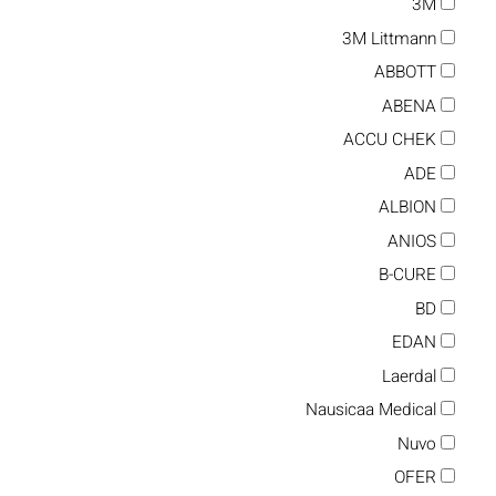
3M
3M Littmann
ABBOTT
ABENA
ACCU CHEK
ADE
ALBION
ANIOS
B-CURE
BD
EDAN
Laerdal
Nausicaa Medical
Nuvo
OFER