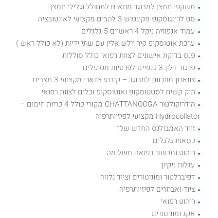
משקפי חמצן למבוגר מתאים למחולל וגלילי חמצן
סט לרינגוסקופ מקינטוש 3 להבים מקצועי לאינטובציה
עמוד אנפוזיה ניקל 4 ראשיים 5 גלגלים
ערכת אוטוסקופ קיר וילש אלין עם שתי ידיות (לא כולל ראש )
פנס בדיקת אישונים לצוות רפואי כולל סוללות
פרגוד וילון 3 כנפיים לפרטיות מטופלים
צווארון מתכוונן למבוגר – קיבוע צווארי מקצועי 3 מצבים
תיק קשיח לסטטוסקופ ואוטוסקופ וכלים לצוות רפואי
הידרוקולטור CHATTANOOGA מקורי כולל 4 כריות חימום –
Hydrocollator מקצועי לפיזיותרפיה
זווד האמבולנס החדש שלך
כסאות גלגלים
ריהוט ומכשור רפואה משלימה
עגלות ניקיון
דפיברלטור ומוניטורים וציוד נלווה
ציוד ואביזרים לפיזיותרפיה
ריהוט רפואי
אקג ומוניטורים