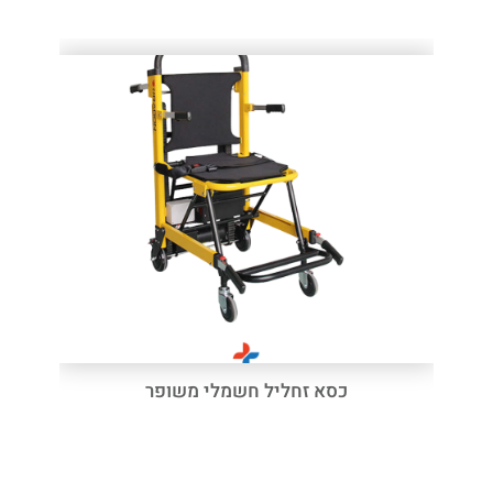
כסא זחליל חשמלי משופר