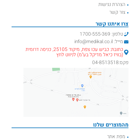
הצהרת נגישות
צור קשר
צרו איתנו קשר
טלפון: 1700-555-369
מייל: info@medikal.co.il
כתובת: כביש עכו צפת, מיקוד 25105, כניסה דרומית
(בוויז כיאל מדיקל בע"מ) לניווט לחץ
פקס:04-8513518
מהמוצרים שלנו
מפת אתר