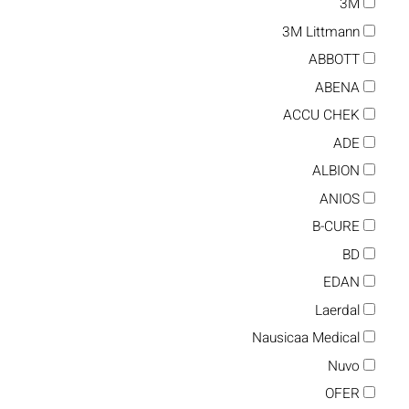
3M
3M Littmann
ABBOTT
ABENA
ACCU CHEK
ADE
ALBION
ANIOS
B-CURE
BD
EDAN
Laerdal
Nausicaa Medical
Nuvo
OFER