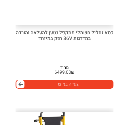
כסא זחליל חשמלי מתקפל נטען להעלאה והורדה
במדרגות 36V חזק במיוחד
מחיר
6499.00
₪
צפייה במוצר