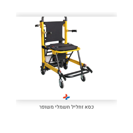
כסא זחליל חשמלי משופר