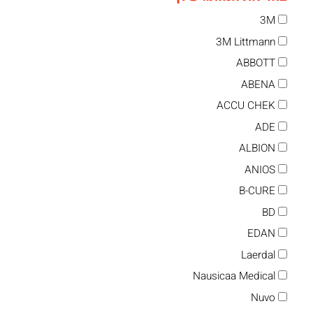
3M
3M Littmann
ABBOTT
ABENA
ACCU CHEK
ADE
ALBION
ANIOS
B-CURE
BD
EDAN
Laerdal
Nausicaa Medical
Nuvo