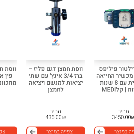
ילטור פיליפס
ווסת חמצן דגם פליז –
ווסת חמ
 – מכשיר החייאה
ברז 3/4 אינץ' עם שתי
פין א
בעברית עם 8 שנות
יציאות למנשם ויציאה
 | קלMEDI
לחמצן
מחיר
מחיר
435.00
₪
3450.00
יה במוצר
צפייה במוצר
צפי