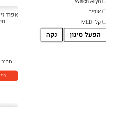
Welch Allyn
אופיר
אפוד זיה
חי
קל-MEDI
מחיר
ה
צפי