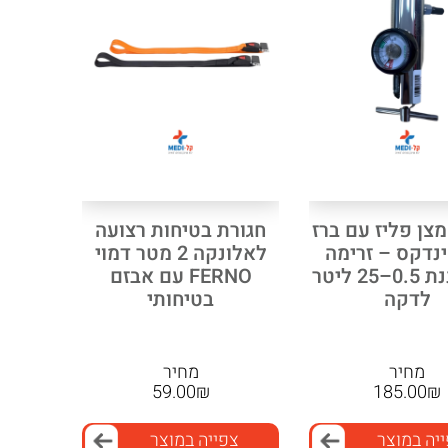
צן פליז עם ברז
חגורת בטיחות רצועה
ינדקס – זרימה
לאלונקה 2 מטר דמוי
מתכווננת 0.5–25 ליטר
FERNO עם אבזם
לדקה
בטיחותי
מחיר
מחיר
59.00
₪
185.00
₪
יה במוצר
צפייה במוצר