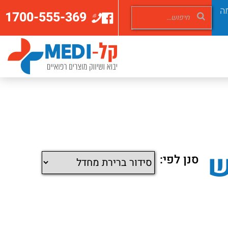
ה
1700-555-369
ש
סנן לפי: