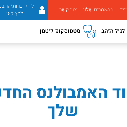
להתחברות\הרשמ
רים
המאמרים שלנו
צור קשר
לחץ כאן
לגיל הזהב
סטטוסקופ ליטמן
וד האמבולנס החד
שלך