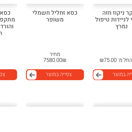
ר ניקוז חזה
כסא זחליל חשמלי
כסא 
לניידות טיפול
משופר
מתקפל
נמרץ
ח
מחיר
חל מ־
75.00
₪
₪
7580.00
יה במוצר
צפייה במוצר
צפי