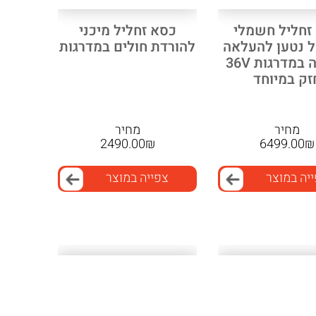
זחליל חשמלי
כסא זחליל מיכני
 נטען להעלאה
להורדת חולים במדרגות
והורדה במדרגות 36V
זק במיוחד
מחיר
מחיר
2490.00
₪
6499.00
₪
יה במוצר
צפייה במוצר