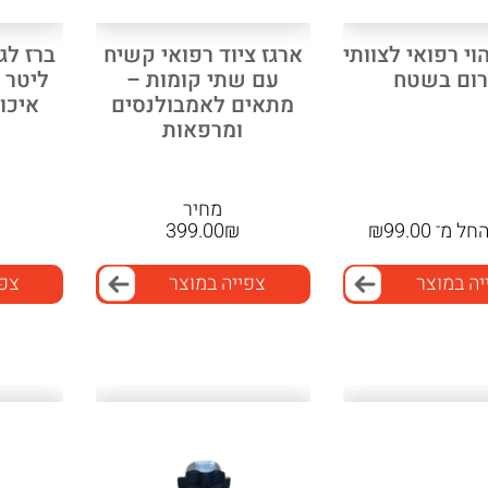
וי רפואי לצוותי
ארגז ציוד רפואי קשיח
רום בשטח
עם שתי קומות –
ליטר 
מתאים לאמבולנסים
איכו
ומרפאות
מחיר
חל מ־
99.00
₪
₪
399.00
יה במוצר
צפייה במוצר
צפי