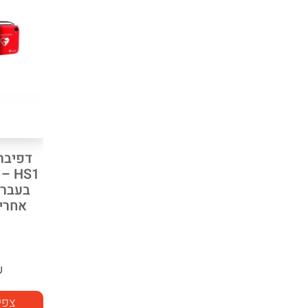
דפיבר
HS1
אחריות
₪
צפי