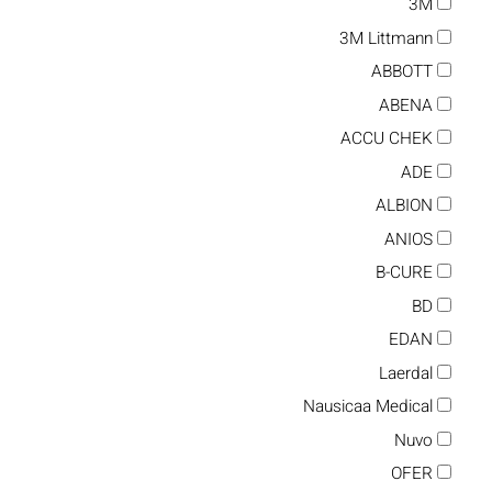
3M
3M Littmann
ABBOTT
ABENA
ACCU CHEK
ADE
ALBION
ANIOS
B-CURE
BD
EDAN
Laerdal
Nausicaa Medical
Nuvo
OFER