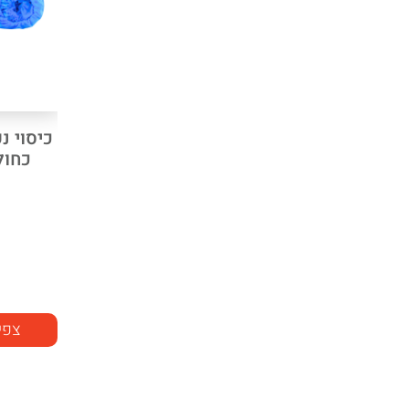
כחול 100 יחי
צפי