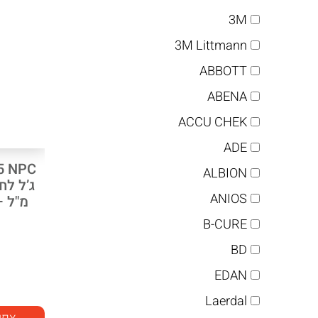
3M
3M Littmann
ABBOTT
ABENA
ACCU CHEK
ADE
5 NPC
ALBION
ANIOS
מ"ל 
B-CURE
BD
EDAN
Laerdal