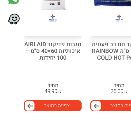
ר חם רב פעמית
מגבות פדיקור AIRLAID
10*25 ס"מ RAINBOW
איכותיות 60×40 ס"מ –
COLD HOT P
100 יחידות
מחיר
מחיר
49.90
₪
25.00
₪
יה במוצר
צפייה במוצר