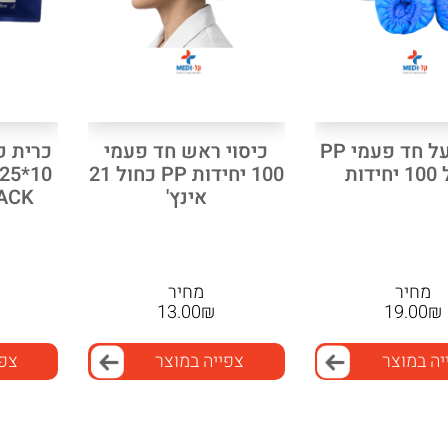
כיסוי נעל חד פעמי PP
כיסוי ראש חד פעמי
כרית ק
דות
100 יחידות PP כחול 21
אינץ'
ACK
מחיר
מחיר
13.00
₪
19.00
₪
יה במוצר
צפייה במוצר
צפי