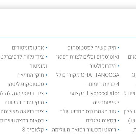
מיטת קוסמטיקה 3
מיטת קוסמטיקה
מיט
ם עם ידיות,
הידראולית מכנית עם
הידרא
ומדף – לבן או
דוושה
דוו
שחור
מחיר
חל מ־
850.00
₪
₪
1690.00
יה במוצר
צפייה במוצר
צפי