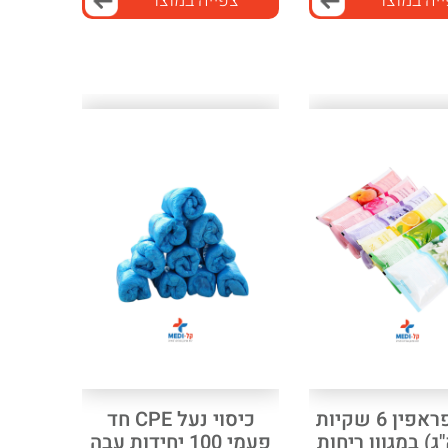
יה במוצר
צפייה במוצר
חומר פראפין 6 שקיות
כיסוי נעל CPE חד
פעמי 100 יחידות עבה