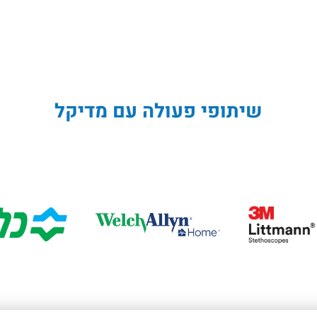
מזרק 0.5 מ"ל עם מחט
מטליות מגבת סופר
מיט
31G*8 PIC איטלקי –
מגבת אלבד