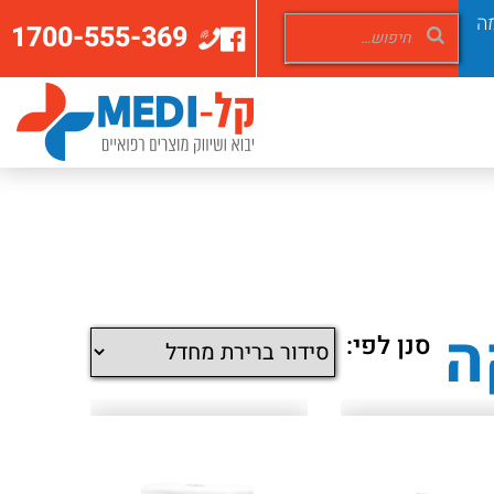
ה
1700-555-369
ה
סנן לפי: