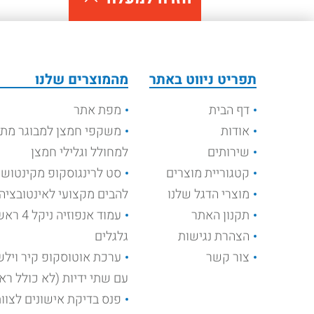
חלקי
מגירות 
מחיר
ה
צפי