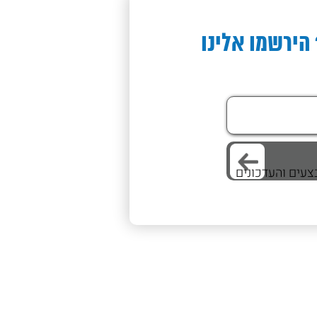
עם תיק נשיאה
עם גב מתרומם
החל מ־
599.00
₪
מחיר
החל מ־
790.00
₪
יה במוצר
צפייה במוצר