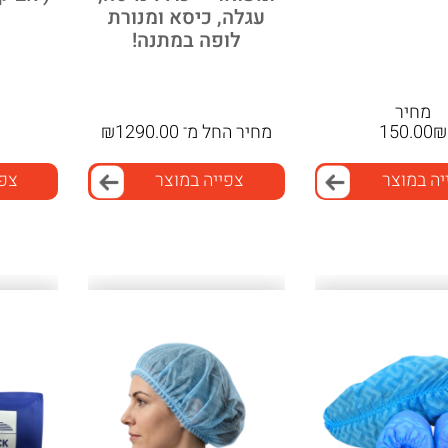
עגלה, כיסא ומנורת
לופה במתנה!
מחיר
₪
150.00
מחיר
החל מ־
1290.00
₪
יה במוצר
צפייה במוצר
צפי