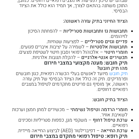
שבהם יש סיכון לפציעות או מצבים רפואיים דחופים. כמובן,
התוכן משתנה בהתאם לצורך, אך תמיד הוא כולל את הציוד
הבסיסי.
הציוד החיוני בתיק עזרה ראשונה:
תחבושות גז ותחבושות סטריליות
– להפחתת הסיכון
לזיהומים.
פדיים וגזים סטריליים
– לפציעות שטחיות.
תחבושות אלסטיות
– לשמירה על יציבות איברים פגועים.
חומרי חיטוי
– אלכוהול רפואי וסבון חיטוי לשטיפת פצעים.
תכשירים אנטי-אלרגיים
– להקלת תגובות אלרגיות.
תיק חובש: מענה מקצועי במצבי חירום
מהו תיק חובש?
תיק חובש
מיועד לאנשים בעלי הכשרה רפואית, כגון חובשים
ופרמדיקים. תיק זה כולל את הציוד הבסיסי של תיק עזרה
ראשונה, אך מוסיף גם פריטים מתקדמים לטיפול במצבים
רפואיים דחופים.
הציוד בתיק חובש:
חומרי הרדמה וטיפול נשימתי
– מכשירים למתן חמצן וערכות
לשאיבת אוויר.
ערכת טיפול דחוף
– משקפי מגן, כפפות סטריליות וסכינים
רפואיים.
ערכת החייאה
– דפיברילטור (AED) לביצוע החייאה מיידית.
תיק רופא: טיפול רפואי מתקדם במצבי חירום