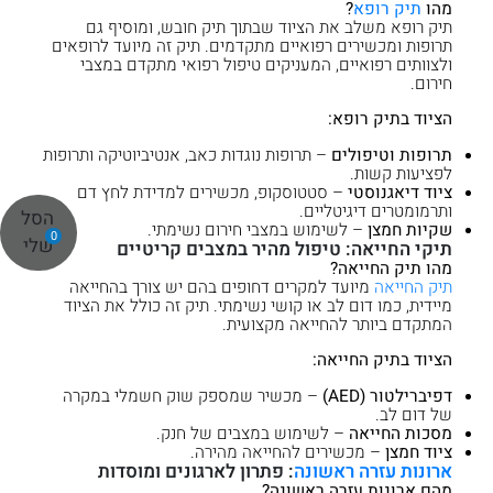
מהו
תיק רופא
?
תיק רופא משלב את הציוד שבתוך תיק חובש, ומוסיף גם
תרופות ומכשירים רפואיים מתקדמים. תיק זה מיועד לרופאים
ולצוותים רפואיים, המעניקים טיפול רפואי מתקדם במצבי
חירום.
הציוד בתיק רופא:
תרופות וטיפולים
– תרופות נוגדות כאב, אנטיביוטיקה ותרופות
לפציעות קשות.
ציוד דיאגנוסטי
– סטטוסקופ, מכשירים למדידת לחץ דם
ותרמומטרים דיגיטליים.
הסל
שקיות חמצן
– לשימוש במצבי חירום נשימתי.
0
שלי
תיקי החייאה: טיפול מהיר במצבים קריטיים
מהו תיק החייאה?
תיק החייאה
מיועד למקרים דחופים בהם יש צורך בהחייאה
מיידית, כמו דום לב או קושי נשימתי. תיק זה כולל את הציוד
המתקדם ביותר להחייאה מקצועית.
הציוד בתיק החייאה:
דפיברילטור (AED)
– מכשיר שמספק שוק חשמלי במקרה
של דום לב.
מסכות החייאה
– לשימוש במצבים של חנק.
ציוד חמצן
– מכשירים להחייאה מהירה.
ארונות עזרה ראשונה
: פתרון לארגונים ומוסדות
מהם ארונות עזרה ראשונה?