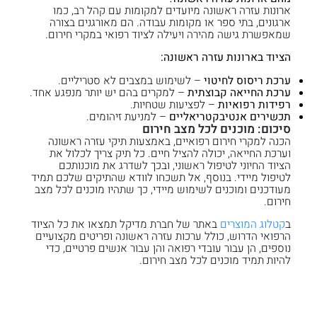
ארונות עזרה ראשונה מיועדים למקומות עם קהל רב, כמו
ארגונים, בתי ספר או מקומות עבודה. הם מאורגנים בצורה
שמאפשרת גישה מהירה ויעילה לציוד רפואי במקרי חירום.
הציוד בארונות עזרה ראשונה:
ערכת ריסוס לחיטוי
– לשימוש במצבים לא סטריליים.
ערכת החייאה קבוצתית
– למקרים בהם יש יותר מנפגע אחד.
רפידות רפואיות
– לפציעות שטחיות.
תכשירים אנטיבקטריאליים
– למניעת זיהומים.
סיכום: מוכנים לכל מצב חירום
הכנה למקרי חירום רפואיים, באמצעות תיקי עזרה ראשונה
וערכת החייאה, יכולה להציל חיים. כל תיק צריך לכלול את
הציוד החיוני לטיפול ראשוני, ובכך לשדרג את מוכנותכם
לטיפול מיידי. בנוסף, אל תשכחו לוודא שהתיקים שלכם תמיד
מעודכנים ומוכנים לשימוש מיידי, כך שתהיו מוכנים לכל מצב
חירום.
ב
קטלוג המוצרים
באתר של חברת מדיקל תמצאו את כל הציוד
הרפואי הדרוש, כולל ערכות עזרה ראשונה ופריטים מקצועיים
נוספים, הן עבור עובדי רפואה והן עבור אנשים פרטיים, כדי
להיות תמיד מוכנים לכל מצב חירום.