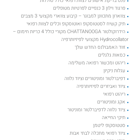
פנס בדיקת אישונים לצוות רפואי כולל סוללות
פרגוד וילון 3 כנפיים לפרטיות מטופלים
צווארון מתכוונן למבוגר – קיבוע צווארי מקצועי 3 מצבים
תיק קשיח לסטטוסקופ ואוטוסקופ וכלים לצוות רפואי
הידרוקולטור CHATTANOOGA מקורי כולל 4 כריות חימום –
Hydrocollator מקצועי לפיזיותרפיה
זווד האמבולנס החדש שלך
כסאות גלגלים
ריהוט ומכשור רפואה משלימה
עגלות ניקיון
דפיברלטור ומוניטורים וציוד נלווה
ציוד ואביזרים לפיזיותרפיה
ריהוט רפואי
אקג ומוניטורים
ציוד נלווה לדפיברלטור ומוניטור
תיקי החייאה
סטטוסקופ ליטמן
ציוד רפואי מתכלה לבתי אבות