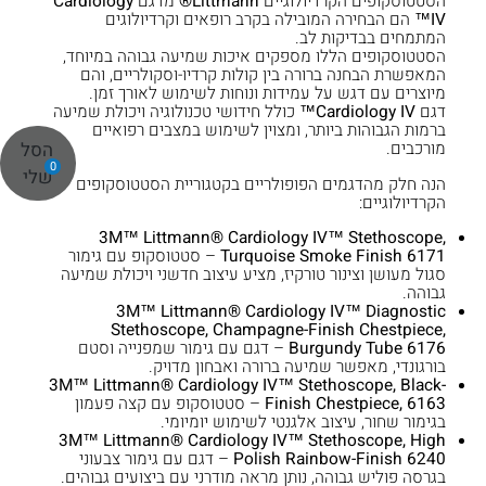
הסטטוסקופים הקרדיולוגיים
Littmann®
מדגם
Cardiology
IV™
הם הבחירה המובילה בקרב רופאים וקרדיולוגים
המתמחים בבדיקות לב.
הסטטוסקופים הללו מספקים איכות שמיעה גבוהה במיוחד,
המאפשרת הבחנה ברורה בין קולות קרדיו-וסקולריים, והם
מיוצרים עם דגש על עמידות ונוחות לשימוש לאורך זמן.
דגם
Cardiology IV™
כולל חידושי טכנולוגיה ויכולת שמיעה
ברמות הגבוהות ביותר, ומצוין לשימוש במצבים רפואיים
הסל
מורכבים.
0
שלי
הנה חלק מהדגמים הפופולריים בקטגוריית הסטטוסקופים
הקרדיולוגיים:
3M™ Littmann® Cardiology IV™ Stethoscope,
Turquoise Smoke Finish 6171
– סטטוסקופ עם גימור
סגול מעושן וצינור טורקיז, מציע עיצוב חדשני ויכולת שמיעה
גבוהה.
3M™ Littmann® Cardiology IV™ Diagnostic
Stethoscope, Champagne-Finish Chestpiece,
Burgundy Tube 6176
– דגם עם גימור שמפנייה וסטם
בורגונדי, מאפשר שמיעה ברורה ואבחון מדויק.
3M™ Littmann® Cardiology IV™ Stethoscope, Black-
Finish Chestpiece, 6163
– סטטוסקופ עם קצה פעמון
בגימור שחור, עיצוב אלגנטי לשימוש יומיומי.
3M™ Littmann® Cardiology IV™ Stethoscope, High
Polish Rainbow-Finish 6240
– דגם עם גימור צבעוני
בגרסה פוליש גבוהה, נותן מראה מודרני עם ביצועים גבוהים.