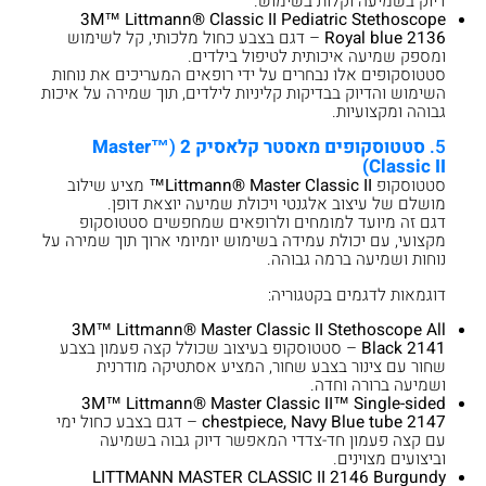
דיוק בשמיעה וקלות בשימוש.
3M™ Littmann® Classic II Pediatric Stethoscope
Royal blue 2136
– דגם בצבע כחול מלכותי, קל לשימוש
ומספק שמיעה איכותית לטיפול בילדים.
סטטוסקופים אלו נבחרים על ידי רופאים המעריכים את נוחות
השימוש והדיוק בבדיקות קליניות לילדים, תוך שמירה על איכות
גבוהה ומקצועיות.
5.
סטטוסקופים מאסטר קלאסיק 2
(
™
Master
Classic II)
סטטוסקופ
Littmann® Master Classic II™
מציע שילוב
מושלם של עיצוב אלגנטי ויכולת שמיעה יוצאת דופן.
דגם זה מיועד למומחים ולרופאים שמחפשים סטטוסקופ
מקצועי, עם יכולת עמידה בשימוש יומיומי ארוך תוך שמירה על
נוחות ושמיעה ברמה גבוהה.
דוגמאות לדגמים בקטגוריה:
3M™ Littmann® Master Classic II Stethoscope All
Black 2141
– סטטוסקופ בעיצוב שכולל קצה פעמון בצבע
שחור עם צינור בצבע שחור, המציע אסתטיקה מודרנית
ושמיעה ברורה וחדה.
3M™ Littmann® Master Classic II™ Single-sided
chestpiece, Navy Blue tube 2147
– דגם בצבע כחול ימי
עם קצה פעמון חד-צדדי המאפשר דיוק גבוה בשמיעה
וביצועים מצוינים.
LITTMANN MASTER CLASSIC II 2146 Burgundy