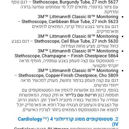
Stethoscope, Burgundy Tube, 27 inch 5627
– דגם נוסף
עם צינור בורגונדי, מתאים לכל מי שמחפש שמיעה ברורה
ומדויקת.
3M™ Littmann® Classic III™ Monitoring
–
Stethoscope, Caribbean Blue Tube, 27 inch 5623
דגם עם צינור בצבע כחול קריבי, המתאים לרופאים
ופארמדיקים.
3M™ Littmann® Classic III™ Monitoring
Stethoscope, Ceil Blue Tube, 27 inch 5630
– דגם בצבע
כחול שמיים, מציע נוחות ועמידות.
3M™ Littmann® Classic III™ Monitoring
Stethoscope, Champagne – Finish Chestpiece 5864
– סטטוסקופ עם קצה פעמון בצבע שמפניה, מוסיף מראה
יוקרתי ומקצועי.
3M™ Littmann® Classic III™ Monitoring
–
Stethoscope, Copper-Finish Chestpiece, Cho 5809
דגם עם קצה פעמון בגימור נחושת, מעניק למכשיר מראה
ייחודי ומרשים.
בנוסף, קיימת גם אפשרות להזמין את הסטטוסקופים עם
תוספות כגון
חריטת שם בלייזר
או תיק קשיח, המאפשרות
שמירה על המכשיר בצורה מיטבית לאורך זמן. המגוון הרחב
של הצבעים והעיצובים מבטיח שכל רופא או פארמדיק יוכל
למצוא את הסטטוסקופ המתאים ביותר לצרכיו האישיים.
2.
סטטוסקופים מסוג קרדיולוגי 4
(™
Cardiology
IV)