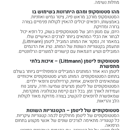
מחלות נשימה.
מהו סטטוסקופ ומהם היתרונות בשימוש בו
הסטטוסקופ מורכב מראש פיה, צינור גמיש ואוזניות.
באמצעותו, רופאים יכולים להאזין לקולות פנימיים בצורה
ברורה ומדויקת.
היום, עם מגוון רחב של סטטוסקופים בשוק, כל רופא יכול
לבחור את הכלי המתאים ביותר לצרכים האישיים שלו.
במאמר זה, נסקור את המותג המוביל, ליטמן (Littmann),
ונתעמק בקטגוריות השונות של המותג. נציג את הדגמים
המובילים ונציע דוגמאות עם קישורים למוצרים הרלוונטיים.
סטטוסקופ ליטמן (Littmann) – איכות בלתי
מתפשרת
ליטמן הוא אחד המותגים המובילים והפופולריים ביותר בעולם
בתחום הסטטוסקופים. המותג מציע סטטוסקופים איכותיים
שמתאימים לרופאים, אחיות, קרדיולוגים ורופאי ילדים.
הסטטוסקופים של ליטמן מציעים שמיעה חדה, עיצוב נוח
ועמידות לאורך זמן. בכל דגם קיימת טכנולוגיה מתקדמת,
שמאפשרת לרופאים להקשיב בצורה מדויקת מאוד לקולות
הלב והריאות.
סטטוסקופים של ליטמן – הקטגוריות השונות
הסטטוסקופים של ליטמן מחולקים לכמה קטגוריות עיקריות.
כל קטגוריה מתאימה לצרכים שונים של אנשי מקצוע בתחום
הרפואה.