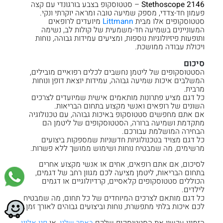
Stethoscope 2146
– סטטוסקופ בצבע בורגונדי עם קצה
פעמון חד-צדדי, מספק שמיעה טובה ומראה יוקרתי ונקי.
סטטוסקופים אלו מבית
Littmann
מיועדים לרופאים
המעוניינים בשמיעה חד-משמעית של קולות לב, נשימה
ותופעות פיזיולוגיות נוספות, ומציעים עמידות גבוהה, נוחות
ויכולת עבודה ממושכת.
סיכום
הסטטוסקופים של ליטמן נחשבים לכלים רפואיים מובילים,
המשלבים איכות שמיעה גבוהה, עמידות יוצאת דופן ונוחות
מרבית.
כל דגם מציע פתרונות מותאמים אישית שמיועדים לצרכים
השונים של רופאים ואנשי מקצוע בתחום הבריאות.
אם אתם מחפשים סטטוסקופ באיכות גבוהה, עם טכנולוגיה
מתקדמת ושמיעה ברורה, הסטטוסקופים של ליטמן הם
הבחירה המושלמת עבורכם.
כל דגם מצויד בטכנולוגיות חדשניות שמספקות ביצועים
מרשימים, מה שמבטיח נוחות ושימוש ממושך ללא פשרות.
לסיכום, אם אתם רופאים, אחים או אנשי מקצוע אחרים
בתחום הבריאות, ליטמן מציעה לכם מגוון רחב של דגמים,
הכוללים סטטוסקופים קלאסיים, קרדיולוגיים או דגמים
לילדים.
כל דגם מותאם לצרכים המיוחדים של כל תחום, מה שמבטיח
לכם איכות בלתי מתפשרת, נוחות וביצועים גבוהים לאורך זמן.