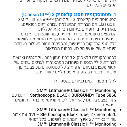
להלן פירוט על כל קטגוריה, עם הדגמים העיקריים הפירוט
הקצר של כל דגם.
1.
סטטוסקופים מסוג קלאסיק 3
(™Classic III)
הסטטוסקופים קלאסיק 3 של ליטמן ™3M™ Littmann®
Classic III הם הבחירה המושלמת עבור צוותים רפואיים,
פארמדיקים ורופאים בתחום הבריאות הכללית.
הם מציעים שמיעה ברורה ומדויקת, מה שמאפשר אבחנה
רפואית מדויקת ומעמיקה. הסטטוסקופים מתאימים לשימוש
בכל סוגי הבדיקות הרפואיות, ומספקים נוחות ויעילות בעבודת
היום-יום של אנשי מקצוע בתחום הבריאות.
לסטטוסקופים קלאסיק 3 קיימת מגוון רחב של דגמים וצבעים
לבחירה, כולל תוספות מיוחדות המתאימות לצרכים שונים של
אנשי מקצוע בתחום הרפואה. כל סטטוסקופ מעוצב באופן
איכותי, ומבטיח ביצועים אופטימליים לאורך זמן.
להלן מספר דגמים נבחרים בקטגוריה:
3M™ Littmann® Classic III™ Monitoring
Stethoscope, BLACK BURGUNDY Tube 5868
– דגם עם
צינור בצבע בורגונדי, אידיאלי לשימוש יומיומי במגוון תחומים
רפואיים.
3M™ Littmann® Classic III™ Monitoring
Stethoscope, Black Tube, 27 inch 5620
– דגם עם צינור
שחור, באורך 27 אינץ', המתאים לשימוש כלל רפואי.
3M™ Littmann® Classic III™ Monitoring