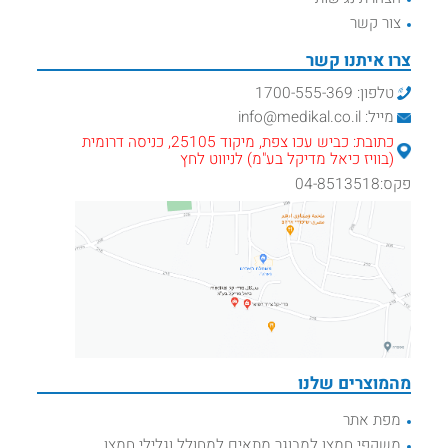
צור קשר
צרו איתנו קשר
טלפון: 1700-555-369
מייל: info@medikal.co.il
כתובת: כביש עכו צפת, מיקוד 25105, כניסה דרומית
(בוויז כיאל מדיקל בע"מ) לניווט לחץ
פקס:04-8513518
מהמוצרים שלנו
מפת אתר
משקפי חמצן למבוגר מתאים למחולל וגלילי חמצן