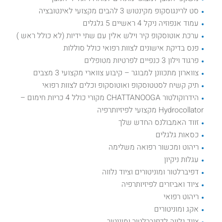
סט לרינגוסקופ מקינטוש 3 להבים מקצועי לאינטובציה
עמוד אנפוזיה ניקל 4 ראשיים 5 גלגלים
ערכת אוטוסקופ קיר וילש אלין עם שתי ידיות (לא כולל ראש )
פנס בדיקת אישונים לצוות רפואי כולל סוללות
פרגוד וילון 3 כנפיים לפרטיות מטופלים
צווארון מתכוונן למבוגר – קיבוע צווארי מקצועי 3 מצבים
תיק קשיח לסטטוסקופ ואוטוסקופ וכלים לצוות רפואי
הידרוקולטור CHATTANOOGA מקורי כולל 4 כריות חימום –
Hydrocollator מקצועי לפיזיותרפיה
זווד האמבולנס החדש שלך
כסאות גלגלים
ריהוט ומכשור רפואה משלימה
עגלות ניקיון
דפיברלטור ומוניטורים וציוד נלווה
ציוד ואביזרים לפיזיותרפיה
ריהוט רפואי
אקג ומוניטורים
ציוד נלווה לדפיברלטור ומוניטור