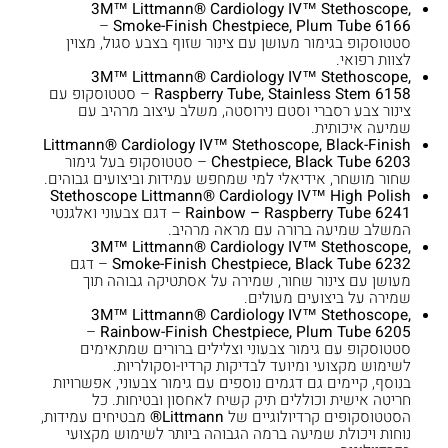
3M™ Littmann® Cardiology IV™ Stethoscope,
–
Smoke-Finish Chestpiece, Plum Tube 6166
סטטוסקופ בגימור מעושן עם צינור שזוף בצבע סגול, מצוין
לצוות רפואי.
3M™ Littmann® Cardiology IV™ Stethoscope,
Raspberry Tube, Stainless Stem 6158
– סטטוסקופ עם
צינור צבע רסברי וסטם נירוסטה, משלב עיצוב מרהיב עם
שמיעה איכותית.
Littmann® Cardiology IV™ Stethoscope, Black-Finish
Chestpiece, Black Tube 6203
– סטטוסקופ בעל גימור
שחור מושחר, אידיאלי למי שמחפש עמידות וביצועים גבוהים.
Stethoscope Littmann® Cardiology IV™ High Polish
Rainbow – Raspberry Tube 6241
– דגם צבעוני ואלגנטי
המשלב שמיעה ברורה עם מראה מרהיב.
3M™ Littmann® Cardiology IV™ Stethoscope,
Smoke-Finish Chestpiece, Black Tube 6232
– דגם
מעושן עם צינור שחור, שמירה על אסתטיקה גבוהה תוך
שמירה על ביצועים מעולים.
3M™ Littmann® Cardiology IV™ Stethoscope,
–
Rainbow-Finish Chestpiece, Plum Tube 6205
סטטוסקופ עם גימור צבעוני וצלילים ברורים שמתאימים
לשימוש מקצועי ומיועד לבדיקות קרדיו-וסקולריות.
בנוסף, קיימים גם דגמים נוספים עם גימור צבעוני, אפשרויות
חריטה אישית וכוללים תיק קשיח לאחסון ובטיחות. כל
הסטטוסקופים קרדיולוגיים של
Littmann®
מבטיחים עמידות,
נוחות ויכולת שמיעה ברמה הגבוהה ביותר לשימוש מקצועי