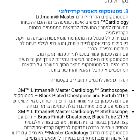
בקרדיולוגיה.
3.
סטטוסקופ מאסטר קרדיולוגי
הסטטוסקופים הקרדיולוגיים
Littmann® Master
Cardiology™
מציעים איכות שמיעה ברמה הגבוהה ביותר
ונחשבים לפתרון המושלם לרופאים המתמחים בתחום
הקרדיולוגיה.
דגם זה כולל טכנולוגיה מתקדמת שמאפשרת הבחנה מדויקת
בין קולות קרדיו-וסקולריים שונים, והוא בנוי לגילוי בעיות לב
בעדינות ובפירוט מרבי.
עם קצה פעמון עשוי בטכנולוגיית גימור מתקדמת,
הסטטוסקופים מאסטר מציעים עמידות לאורך זמן וביצועים
מרשימים. כל סטטוסקופ מיוצר מתוך מחשבה על רופאים
המחפשים את הכלי האמין והחדשני ביותר.
הנה דוגמאות לדגמים המובילים בקטגוריה:
3M™ Littmann® Master Cardiology™ Stethoscope,
Black Plated Chestpiece and Eartub 2161
– סטטוסקופ
עם קצה פעמון בציפוי שחור מבריק וצינור שחור, מצוין לשימוש
מקצועי עם עיצוב מתוחכם ויכולת שמיעה ברמה גבוהה.
3M™ Littmann® Master Cardiology™ Stethoscope,
Brass-Finish Chestpiece, Black Tube 2175
– דגם עם
קצה פעמון בגימור ברונזה ושחור, מעוצב בצורה אלגנטית
ומספק שמיעה ברורה ומדויקת לבדיקות קרדיו-וסקולריות.
הסטטוסקופים מדגם
Master Cardiology™
מיוצרים עם דגש
על איכות ועיצוב, ומתאימים במיוחד לרופאים מקצועיים