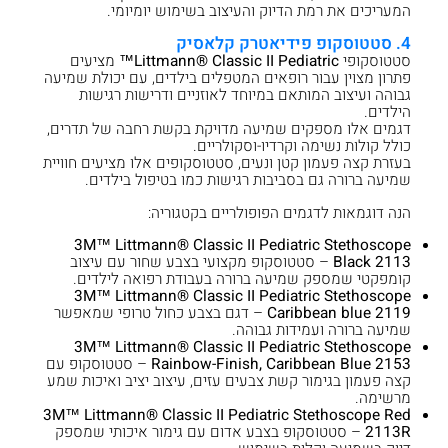
המעריכים את רמת הדיוק והעיצוב בשימוש יומיומי.
4. סטטוסקופ פידיאטרק קלאסיק
סטטוסקופי
Littmann® Classic II Pediatric™
מציעים
פתרון מצוין עבור רופאים המטפלים בילדים, עם יכולת שמיעה
גבוהה ועיצוב המותאם במיוחד לאוזניים ודרישות רגישות
הילדים.
דגמים אלו מספקים שמיעה מדויקת בקשת רחבה של תדרים,
כולל קולות נשימה וקרדיו-וסקולריים.
בעזרת קצה פעמון קטן ונעים, סטטוסקופים אלו מציעים חוויית
שמיעה ברורה גם בסביבות רגישות כמו בטיפול בילדים.
הנה דוגמאות לדגמים הפופולריים בקטגוריה:
3M™ Littmann® Classic II Pediatric Stethoscope
Black 2113
– סטטוסקופ מקצועי בצבע שחור עם עיצוב
קומפקטי שמספק שמיעה ברורה בעבודת רפואה לילדים.
3M™ Littmann® Classic II Pediatric Stethoscope
Caribbean blue 2119
– דגם בצבע כחול טרופי שמאפשר
שמיעה ברורה ועמידות גבוהה.
3M™ Littmann® Classic II Pediatric Stethoscope
Rainbow-Finish, Caribbean Blue 2153
– סטטוסקופ עם
קצה פעמון בגימור קשת צבעים עזים, עיצוב יציב ואיכות שמע
מרשימה.
3M™ Littmann® Classic II Pediatric Stethoscope Red
2113R
– סטטוסקופ בצבע אדום עם גימור איכותי שמספק