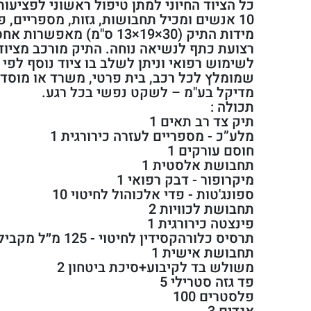
כל הציוד החיוני למתן טיפול ראשוני לפציעו
10 אנשים ומכיל תחבושות, גזות, מספריים, 
מידות התיק (30×19×13 ס"מ) מא
רצועת כתף לנשיאה נוחה. התיק מורכב מציוד
לשימוש רפואי וניתן לשלב בו ציוד נוסף לפי צו
שמומלץ לכל רכב, בית פרטי, משרד או מוסד ח
מדיקל בע"מ – לשקט נפשי בכל רגע.
תכולה :
תיק צד רב תאים 1
מלע”כ - מספריים לעזרה כירורגית 1
חוסם עורקים 1
תחבושת אלסטית 1
מיקרופור - דבק רפואי 1
ספונג'טות - פדי אלכוהול לחיטוי 10
תחבושת לכוויות 2
פינצטה כירורגית 1
תרסיס כלורהקסידין לחיטוי - 125 מ״ל מקביל סביעור 1
תחבושת אישית 1
משולש בד לקיבוע+סיכת ביטחון 2
פד גזה סטרילי 5
פלסטרים 100