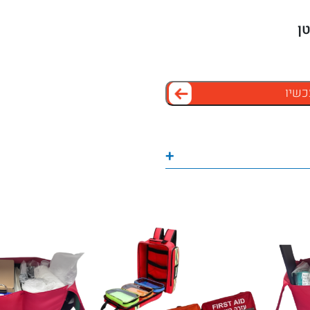
כשיו
+