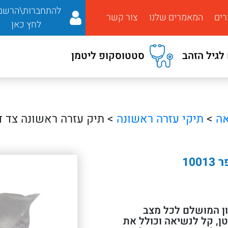
להתחברות\הרשמ
רים
המאמרים שלנו
צור קשר
לחץ כאן
לגיל הזהב
סטטוסקופ ליטמן
אה
>
תיקי עזרה ראשונה
> תיק עזרה ראשונה צד דגם KAL01 מספר 
דגם KAL01 הוא הפתרון המושלם לכל מצב
טן, קל לנשיאה וכולל את