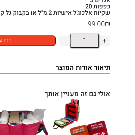
אגדים 3
כפפות 20
שקיות אלכוג'ל אישיות 2 מ"ל או בקבוק גל קטן
99.00
₪
כמות
-
+
קנה ע
של
תיק
תיאור אודות המוצר
עזרה
ראשונה
צד
אולי גם זה מעניין אותך
דגם
KAL01
מספר
10013