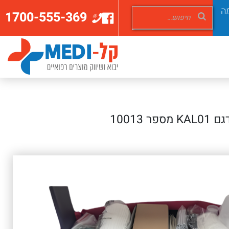
ה
1700-555-369
10013