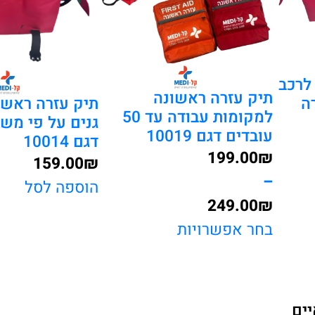
לרכב
תיק עזרה ראשונה
תיק עזרה ראשו
ה
למקומות עבודה עד 50
גנים על פי משר
עובדים דגם 10019
דגם 10014
199.00
₪
159.00
₪
–
הוספה לסל
249.00
₪
טווח
בחר אפשרויות
מחירים:
עד
יים