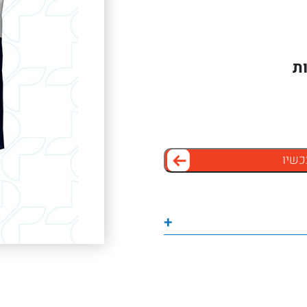
כשיו
+