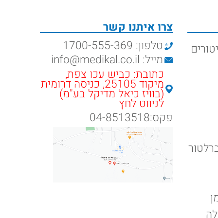
צרו איתנו קשר
טלפון: 1700-555-369
טורים
מייל: info@medikal.co.il
כתובת: כביש עכו צפת,
מיקוד 25105, כניסה דרומית
(בוויז כיאל מדיקל בע"מ)
לניווט לחץ
פקס:04-8513518
ברלטור
ן
לה