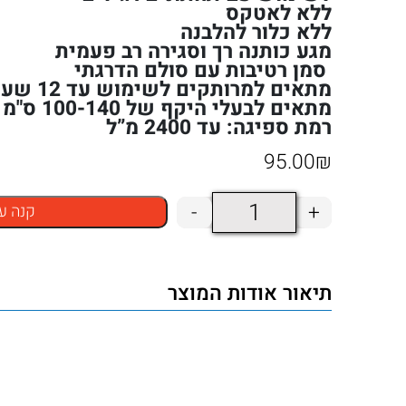
ללא לאטקס
ללא כלור להלבנה
מגע כותנה רך וסגירה רב פעמית
סמן רטיבות עם סולם הדרגתי
מתאים למרותקים לשימוש עד 12 שעות
מתאים לבעלי היקף של 100-140 ס"מ
רמת ספיגה: עד 2400 מ”ל
95.00
₪
כמות
-
+
קנה ע
של
תחתונים
תיאור אודות המוצר
סופגים
Abri
Flex
L3