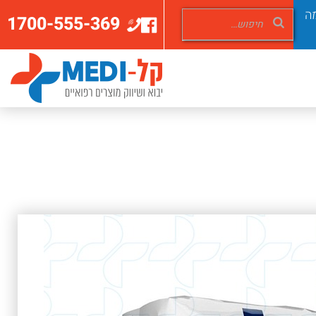
ה
1700-555-369