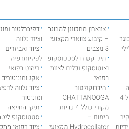
צווארון מתכוונן למבוגר
דפיברלטור ומוני
וגר
– קיבוע צווארי מקצועי
וציוד נלווה
לי
3 מצבים
ציוד ואביזרים
תיק קשיח לסטטוסקופ
לפיזיותרפיה
ואוטוסקופ וכלים לצוות
ריהוט רפואי
רפואי
אקג ומוניטורים
ה
הידרוקולטור
ציוד נלווה לדפי
עמוד אנפוזיה ניקל 4
CHATTANOOGA
ומוניטור
מקורי כולל 4 כריות
תיקי החייאה
יר
חימום –
סטטוסקופ ליטמ
דיות
Hydrocollator מקצועי
ציוד רפואי מתכ