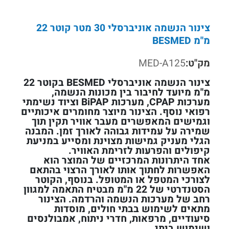
צינור הנשמה אוניברסלי 30 מטר קוטר 22
מ"מ BESMED
מק"ט:
MED-A125
צינור הנשמה אוניברסלי BESMED בקוטר 22
מ"מ מיועד לחיבור בין מכונות הנשמה,
מערכות CPAP, מערכות BiPAP וציוד נשימתי
רפואי נוסף. הצינור מיוצר מחומרים איכותיים
וגמישים המאפשרים מעבר אוויר תקין תוך
שמירה על עמידות גבוהה לאורך זמן. המבנה
הגלי מעניק גמישות מצוינת ומסייע במניעת
קיפולים והפרעות לזרימת האוויר.
אחד היתרונות המרכזיים של המוצר הוא
האפשרות לחתוך אותו לאורך הרצוי בהתאם
לצורכי המטפל או המטופל. בנוסף, הקוטר
הסטנדרטי של 22 מ"מ מבטיח התאמה למגוון
רחב של מערכות הנשמה והרדמה. הצינור
מתאים לשימוש בבתי חולים, מוסדות
סיעודיים, מרפאות, חדרי ניתוח, אמבולנסים
ושימוש ביתי.