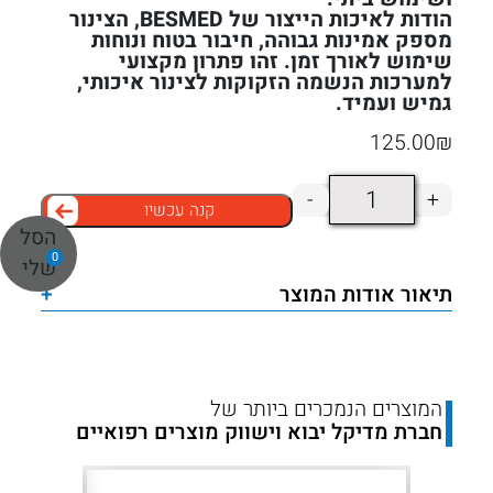
הודות לאיכות הייצור של BESMED, הצינור
מספק אמינות גבוהה, חיבור בטוח ונוחות
שימוש לאורך זמן. זהו פתרון מקצועי
למערכות הנשמה הזקוקות לצינור איכותי,
גמיש ועמיד.
125.00
₪
כמות
-
+
קנה עכשיו
של
הסל
צינור
0
שלי
הנשמה
תיאור אודות המוצר
+
אוניברסלי
30
מטר
קוטר
המוצרים הנמכרים ביותר של
חברת מדיקל יבוא וישווק מוצרים רפואיים
22
מ"מ