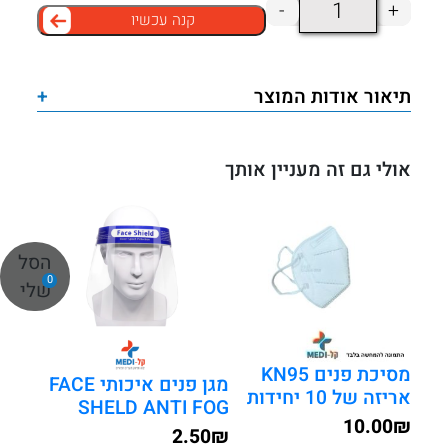
כמות
-
+
קנה עכשיו
של
מסיכת
פנים
תיאור אודות המוצר
+
לילדים
3
שכבות
אולי גם זה מעניין אותך
כירורגית
רפואית
עם
הסל
גומי
0
שלי
–
50
יחידות
מסיכת פנים KN95
מגן פנים איכותי FACE
באריזה
אריזה של 10 יחידות
SHELD ANTI FOG
10.00
₪
2.50
₪