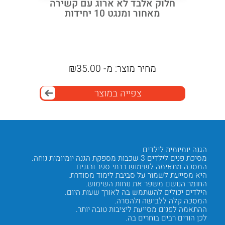
מכסה
חלוק אלבד לא ארוג עם קשירה
זוג ק
מאחור ומנגט 10 יחידות
יצ
מחיר מוצר:
מ-
35.00
₪
מ
צפייה במוצר
הגנה יומיומית לילדים
סינון BFE 98%
מסיכת פנים לילדים 3 שכבות מספקת הגנה יומיומית נוחה.
המסכה מספ
המסכה מתאימה לשימוש בבתי ספר ובגנים.
שלוש שכ
היא מסייעת לשמור על סביבת לימוד מסודרת.
המוצר מ
החומר הנושם משפר את נוחות השימוש.
המסכה מ
הילדים יכולים להשתמש בה לאורך שעות היום.
היא מענ
המסכה קלה ללבישה ולהסרה.
הסינון 
ההתאמה לפנים מסייעת ליציבות טובה יותר.
המבנה ה
לכן הורים רבים בוחרים בה.
לכן מוס