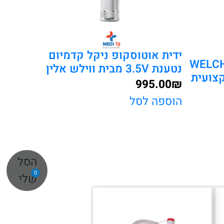
ידית אוטוסקופ ניקל קדמיום
WELCH ALLYN 3
נטענת 3.5V מבית ווילש אלין
צועית
995.00
₪
הוספה לסל
הסל
0
שלי