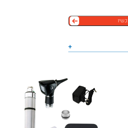
כשיו
+