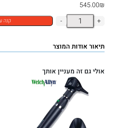
545.00
₪
כמות
-
+
קנה ע
של
ידית
תיאור אודות המוצר
אוטוסקופ
ניקל
קאדיום
אולי גם זה מעניין אותך
וילש
אלין
Welch
Allyn
נטענת
לדיאגנוסטיקה