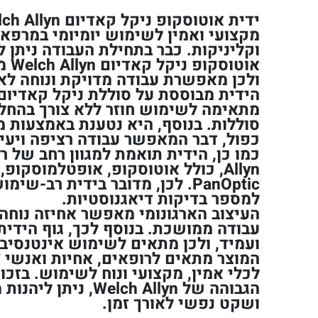
מקצועי ואמין לשימוש יומיומי במרפאו
וקליניקות. כבר בתחילת העבודה ניתן ל
אוטו
ולכן מאפשרת עבודה מדויקת ונוחה לאו
הידית מבוססת על סוללת ניקל קאדיום 
מתאימה לשימוש חוזר ללא צורך בהחל
סוללות. בנוסף, היא נטענת באמצעות מ
כפול, דבר המאפשר עבודה רציפה ויעי
PanOptic. לכן, מדובר בידית רב-
למספר בדיקות דיאגנוסטיות.
העיצוב הארגונומי מאפשר אחיזה נוחה 
עבודה ממושכת. בנוסף לכך, גוף הידית
ועמיד, ולכן מתאים לשימוש אינטנסיבי 
המוצר מתאים לרופאים, אחיות ואנשי צ
לכלי אמין, מקצועי ונוח לשימוש. בזכות
הגבוהה של Welch Allyn, 
ושקט נפשי לאורך זמן.