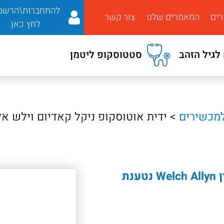
להתחברות\הרשמ
רים
המאמרים שלנו
צור קשר
לחץ כאן
לגיל הזהב
סטטוסקופ ליטמן
מכשירים
ידית אוטוסקופ ניקל קאדיום וילש אלין Welch Allyn נטענת