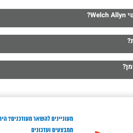
We?
?
מן?
מעוניינים להשאר מעודכנים? היר
ממבצעים ועדכונים