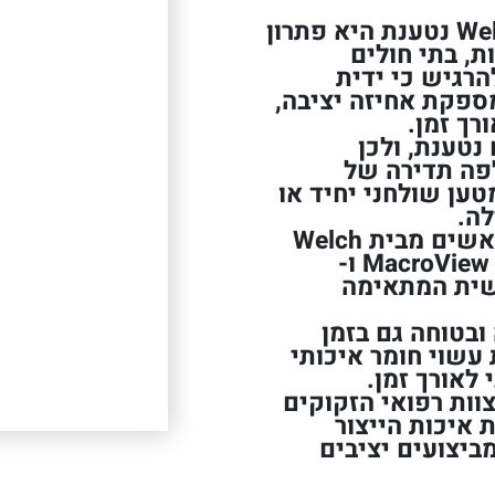
ידית אוטוסקופ ניקל קאדיום Welch Allyn נטענת היא פתרון
ת, בתי חולים
הרגיש כי ידית
סקופ ניקל קאדיום Welch Allyn מספקת אחיזה יציבה,
רך זמן.
נטענת, ולכן
פה תדירה של
טען שולחני יחיד או
לה.
כמו כן, הידית תואמת למגוון רחב של ראשים מבית Welch
Allyn, כולל אוטוסקופ, אופטלמוסקופ, MacroView ו-
שימושית המתאימה
ובטוחה גם בזמן
 עשוי חומר איכותי
לאורך זמן.
וות רפואי הזקוקים
 איכות הייצור
ניתן ליהנות מביצועים יציבים