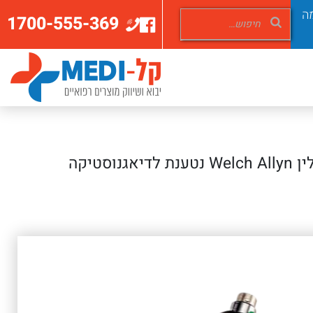
ה
1700-555-369
> ידית אוטוסקופ ניקל קאדיום וילש אלין Welch Allyn נטענת לדיאגנוסטיקה