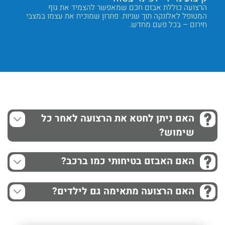
משלוח
הרצועה כוללת אבזם חכם שמאפשר להצמיד את גוף
מנגנון 
המטופל לאלונקה תוך שניות. פתרון שמוכיח את עצמו במצבי
חזק מצד
חירום – בכל פעם מחדש.
מה שצר
Next
Previous
האם ניתן לחטא את הרצועה לאחר כל
שימוש?
האם האבזם בטיחותי כמו ברכב?
האם הרצועה מתאימה גם לילדים?