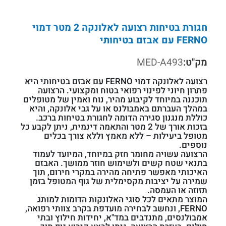
חגורת בטיחות רצועה לאלונקה 2 מטר דמוי
FERNO עם אבזם בטיחותי
מק"ט:
MED-A493
רצועה לאלונקה דמוי FERNO עם אבזם בטיחותי היא
פתרון חיוני לפינוי רפואי בטוח ומקצועי. הרצועה
תוכננה במיוחד לקיבוע מהיר, נוח ואמין של מטופלים
במהלך העברתם באמבולנס או על גבי אלונקה, והיא
כוללת מנגנון סגירה הדומה לחגורת בטיחות ברכב.
בזכות אורך של 2 מטר והתאמה דינמית, ניתן לקבע כל
מטופל ביעילות – ללא מאמץ וללא צורך בכלים
נוספים.
הרצועה עשויה מחומר חזק במיוחד, המיועד לעמוד
בתנאי שטח קשים ולשימוש חוזר ממושך. האבזם
האיכותי מאפשר פתיחה מהירה במקרי חירום, תוך
שמירה על יציבות מקסימלית של גוף המטופל בזמן
תזוזה או העמסה.
המוצר מתאים לכל סוגי האלונקות הדומות למותג
FERNO, ונחשב לבחירה מועדפת בקרב צוותי רפואה,
אמבולנסים, מתנדבים במד"א, יחידות חילוץ ובתי