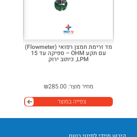
 מחולק
מד זרימת חמצן רפואי (Flowmeter)
עם תקע OHM – ספיקה עד 15
לקי
LPM, כיתוב ירוק
מחיר מוצר:
285.00
₪
מ
צפייה במוצר
קיבוע מיידי לפינוי בטוח
אבזם 