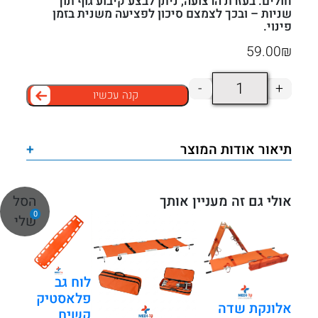
חולים. בעזרת הרצועה, ניתן לבצע קיבוע גוף תוך
שניות – ובכך לצמצם סיכון לפציעה משנית בזמן
פינוי.
59.00
₪
כמות
-
+
קנה עכשיו
של
חגורת
בטיחות
תיאור אודות המוצר
+
רצועה
לאלונקה
2
הסל
אולי גם זה מעניין אותך
0
מטר
שלי
דמוי
FERNO
עם
לוח גב
פלאסטיק
אבזם
אלונקת שדה
קשיח