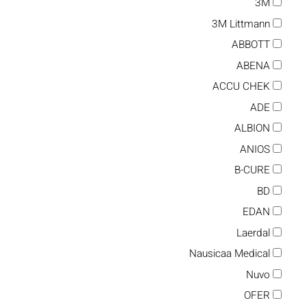
3M
3M Littmann
ABBOTT
ABENA
ACCU CHEK
ADE
ALBION
ANIOS
B-CURE
BD
EDAN
Laerdal
Nausicaa Medical
Nuvo
OFER