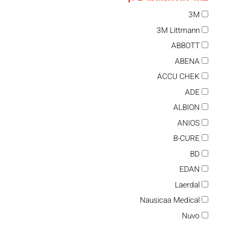
3M
3M Littmann
ABBOTT
ABENA
ACCU CHEK
ADE
ALBION
ANIOS
B-CURE
BD
EDAN
Laerdal
Nausicaa Medical
Nuvo