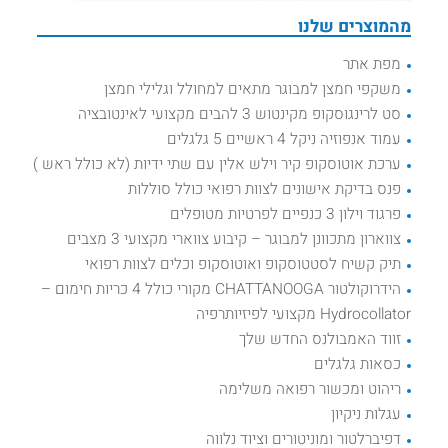
מהמוצרים שלנו
מפת אתר
משקפי חמצן למבוגר מתאים למחולל וגלילי חמצן
סט לרינגוסקופ מקינטוש 3 להבים מקצועי לאינטובציה
עמוד אנפוזיה ניקל 4 ראשיים 5 גלגלים
ערכת אוטוסקופ קיר וילש אלין עם שתי ידיות (לא כולל ראש )
פנס בדיקת אישונים לצוות רפואי כולל סוללות
פרגוד וילון 3 כנפיים לפרטיות מטופלים
צווארון מתכוונן למבוגר – קיבוע צווארי מקצועי 3 מצבים
תיק קשיח לסטטוסקופ ואוטוסקופ וכלים לצוות רפואי
הידרוקולטור CHATTANOOGA מקורי כולל 4 כריות חימום –
Hydrocollator מקצועי לפיזיותרפיה
זווד האמבולנס החדש שלך
כסאות גלגלים
ריהוט ומכשור רפואה משלימה
עגלות ניקיון
דפיברלטור ומוניטורים וציוד נלווה