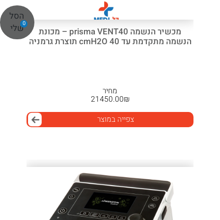
הסל
0
שלי
מכשיר הנשמה prisma VENT40 – מכונת
הנשמה מתקדמת עד 40 cmH2O תוצרת גרמניה
מחיר
21450.00
₪
צפייה במוצר