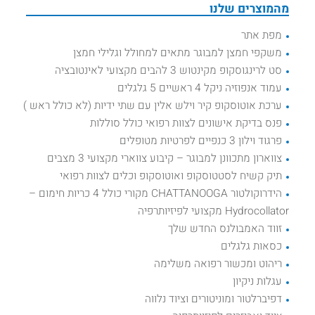
מהמוצרים שלנו
מפת אתר
משקפי חמצן למבוגר מתאים למחולל וגלילי חמצן
סט לרינגוסקופ מקינטוש 3 להבים מקצועי לאינטובציה
עמוד אנפוזיה ניקל 4 ראשיים 5 גלגלים
ערכת אוטוסקופ קיר וילש אלין עם שתי ידיות (לא כולל ראש )
פנס בדיקת אישונים לצוות רפואי כולל סוללות
פרגוד וילון 3 כנפיים לפרטיות מטופלים
צווארון מתכוונן למבוגר – קיבוע צווארי מקצועי 3 מצבים
תיק קשיח לסטטוסקופ ואוטוסקופ וכלים לצוות רפואי
הידרוקולטור CHATTANOOGA מקורי כולל 4 כריות חימום –
Hydrocollator מקצועי לפיזיותרפיה
זווד האמבולנס החדש שלך
כסאות גלגלים
ריהוט ומכשור רפואה משלימה
עגלות ניקיון
דפיברלטור ומוניטורים וציוד נלווה