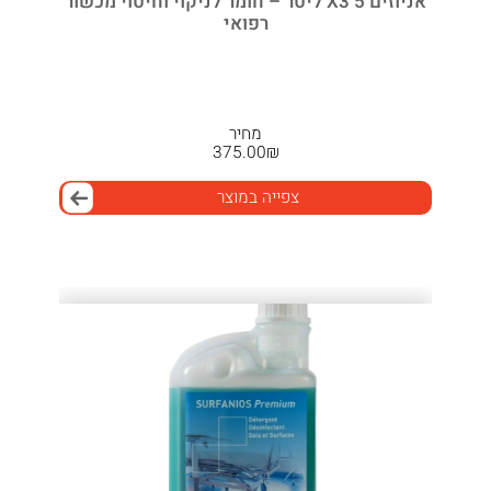
אניוזים X3 5 ליטר – חומר לניקוי וחיטוי מכשור
רפואי
מחיר
375.00
₪
צפייה במוצר