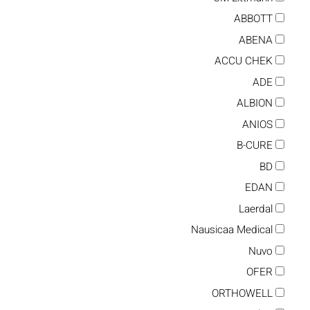
ABBOTT
ABENA
ACCU CHEK
ADE
ALBION
ANIOS
B-CURE
BD
EDAN
Laerdal
Nausicaa Medical
Nuvo
OFER
ORTHOWELL