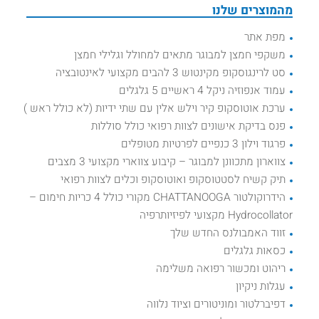
מהמוצרים שלנו
מפת אתר
משקפי חמצן למבוגר מתאים למחולל וגלילי חמצן
סט לרינגוסקופ מקינטוש 3 להבים מקצועי לאינטובציה
עמוד אנפוזיה ניקל 4 ראשיים 5 גלגלים
ערכת אוטוסקופ קיר וילש אלין עם שתי ידיות (לא כולל ראש )
פנס בדיקת אישונים לצוות רפואי כולל סוללות
פרגוד וילון 3 כנפיים לפרטיות מטופלים
צווארון מתכוונן למבוגר – קיבוע צווארי מקצועי 3 מצבים
תיק קשיח לסטטוסקופ ואוטוסקופ וכלים לצוות רפואי
הידרוקולטור CHATTANOOGA מקורי כולל 4 כריות חימום –
Hydrocollator מקצועי לפיזיותרפיה
זווד האמבולנס החדש שלך
כסאות גלגלים
ריהוט ומכשור רפואה משלימה
עגלות ניקיון
דפיברלטור ומוניטורים וציוד נלווה