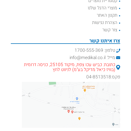
קטגוריית מוצרים
מוצרי הדגל שלנו
תקנון האתר
הצהרת נגישות
צור קשר
צרו איתנו קשר
טלפון: 1700-555-369
מייל: info@medikal.co.il
כתובת: כביש עכו צפת, מיקוד 25105, כניסה דרומית
(בוויז כיאל מדיקל בע"מ) לניווט לחץ
פקס:04-8513518