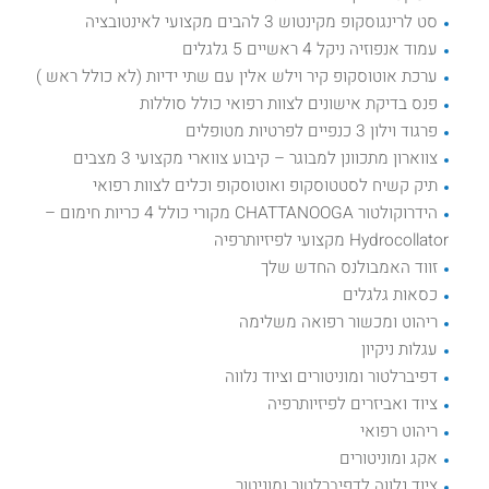
סט לרינגוסקופ מקינטוש 3 להבים מקצועי לאינטובציה
עמוד אנפוזיה ניקל 4 ראשיים 5 גלגלים
ערכת אוטוסקופ קיר וילש אלין עם שתי ידיות (לא כולל ראש )
פנס בדיקת אישונים לצוות רפואי כולל סוללות
פרגוד וילון 3 כנפיים לפרטיות מטופלים
צווארון מתכוונן למבוגר – קיבוע צווארי מקצועי 3 מצבים
תיק קשיח לסטטוסקופ ואוטוסקופ וכלים לצוות רפואי
הידרוקולטור CHATTANOOGA מקורי כולל 4 כריות חימום –
Hydrocollator מקצועי לפיזיותרפיה
זווד האמבולנס החדש שלך
כסאות גלגלים
ריהוט ומכשור רפואה משלימה
עגלות ניקיון
דפיברלטור ומוניטורים וציוד נלווה
ציוד ואביזרים לפיזיותרפיה
ריהוט רפואי
אקג ומוניטורים
ציוד נלווה לדפיברלטור ומוניטור