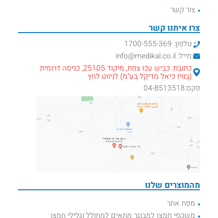
צור קשר
צרו איתנו קשר
טלפון: 1700-555-369
מייל: info@medikal.co.il
כתובת: כביש עכו צפת, מיקוד 25105, כניסה דרומית
(בוויז כיאל מדיקל בע"מ) לניווט לחץ
פקס:04-8513518
מהמוצרים שלנו
מפת אתר
משקפי חמצן למבוגר מתאים למחולל וגלילי חמצן