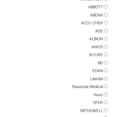
ABBOTT
ABENA
ACCU CHEK
ADE
ALBION
ANIOS
B-CURE
BD
EDAN
Laerdal
Nausicaa Medical
Nuvo
OFER
ORTHOWELL